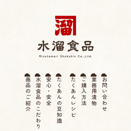
薩摩たくあん 水溜食品 |
商品のご紹介
水溜食品のこだわり
安心・安全
たくあんの豆知識
たくあんレシピ
ご購入方法
業務用漬物
お問い合わせ
伝統 寒干したくあん、高
菜漬け、つぼ漬け