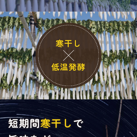
寒干し
低温発酵
短期間
寒干し
で