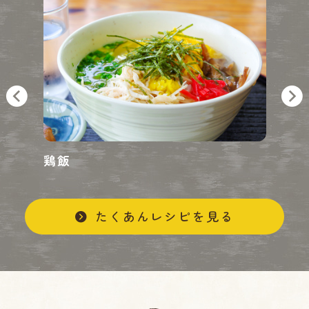
鶏飯
キ
たくあんレシピを見る