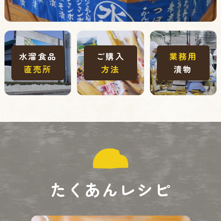
水溜食品
ご購入
業務用
直売所
方法
漬物
たくあんレシピ