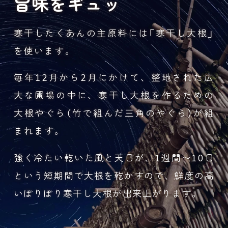
旨味をギュッ
寒干したくあんの主原料には「寒干し大根」
を使います。
毎年12月から2月にかけて、整地された広
大な圃場の中に、寒干し大根を作るための
大根やぐら（竹で組んだ三角のやぐら）が組
まれます。
強く冷たい乾いた風と天日が、1週間〜10日
という短期間で大根を乾かすので、鮮度の高
いぽりぽり寒干し大根が出来上がります。