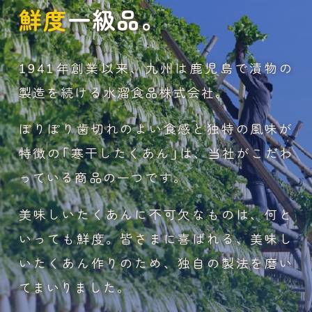
鮮度
一級品。
1941年創業以来、九州は鹿児島で漬物の
製造を続ける水溜食品株式会社。
ぽりぽり歯切れのよい食感と独特の風味が
特徴の「寒干したくあん」は、当社がこだわ
っている商品の一つです。
美味しいたくあんに不可欠なものは、何と
いっても鮮度。皆さまに喜ばれる、美味し
いたくあん作りのため、独自の製法を磨い
てまいりました。