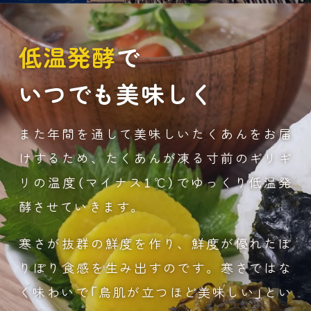
低温発酵
で
いつでも美味しく
また年間を通して美味しいたくあんをお届
けするため、たくあんが凍る寸前のギリギ
リの温度（マイナス1℃）でゆっくり低温発
酵させていきます。
寒さが抜群の鮮度を作り、鮮度が優れたぽ
りぽり食感を生み出すのです。寒さではな
く味わいで「鳥肌が立つほど美味しい」とい