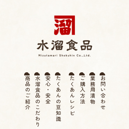
薩摩たくあん 水溜食品 |
商品のご紹介
水溜食品のこだわり
安心・安全
たくあんの豆知識
たくあんレシピ
ご購入方法
業務用漬物
お問い合わせ
伝統 寒干したくあん、高
菜漬け、つぼ漬け