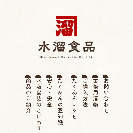
薩摩たくあん 水溜食品 |
商品のご紹介
水溜食品のこだわり
安心・安全
たくあんの豆知識
たくあんレシピ
ご購入方法
業務用漬物
お問い合わせ
伝統 寒干したくあん、高
菜漬け、つぼ漬け