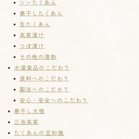
シンたくあん
寒干したくあん
生たくあん
高菜漬け
つぼ漬け
その他の漬物
水溜食品のこだわり
原料へのこだわり
製法へのこだわり
安心・安全へのこだわり
寒干し大根
三池高菜
たくあんの豆知識