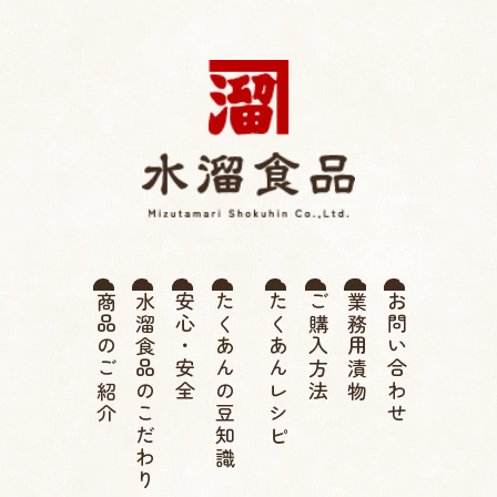
薩摩たくあん 水溜食品 |
商品のご紹介
水溜食品のこだわり
安心・安全
たくあんの豆知識
たくあんレシピ
ご購入方法
業務用漬物
お問い合わせ
伝統 寒干したくあん、高
菜漬け、つぼ漬け