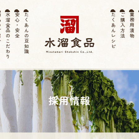
紹介
水溜食品のこだわり
安心・安全
たくあんの豆知識
たくあんレシピ
ご購入方法
業務用漬物
お
薩摩たく
あん 水溜
採用情報
食品 | 伝
統 寒干し
たくあ