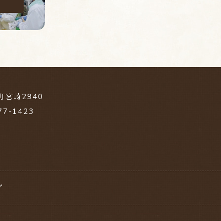
宮崎2940
77-1423
プ