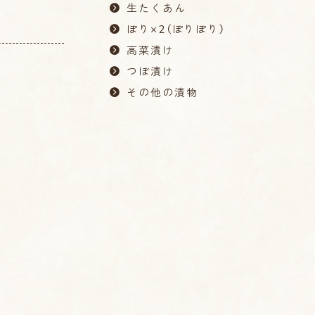
生たくあん
ぽり×2（ぽりぽり）
高菜漬け
つぼ漬け
その他の漬物