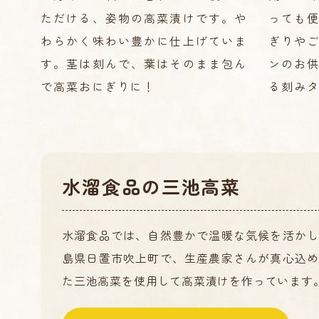
ただける、姿物の高菜漬けです。や
っても
わらかく味わい豊かに仕上げていま
ぎりや
す。茎は刻んで、葉はそのまま包ん
ンのお
で高菜おにぎりに！
る刻み
水溜食品の三池高菜
水溜食品では、自然豊かで温暖な気候を活かし
島県日置市吹上町で、生産農家さんが真心込め
た三池高菜を使用して高菜漬けを作っています