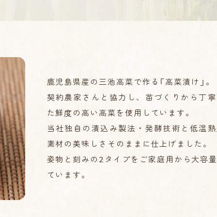
ん、高菜
漬け、つ
ぼ漬け
鹿児島県産の三池高菜で作る「高菜漬け」。
契約農家さんと協力し、苗づくりから丁寧
た鮮度の高い高菜を使用しています。
当社独自の漬込み製法・発酵技術と低温熟
素材の美味しさそのままに仕上げました。
姿物と刻みの2タイプをご家庭用から大容
ています。