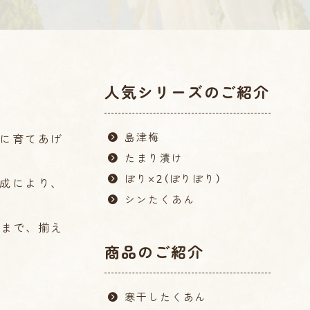
人気シリーズのご紹介
島津梅
に育てあげ
たまり漬け
ぽり×2（ぽりぽり）
成により、
シンたくあん
量まで、揃え
商品のご紹介
寒干したくあん