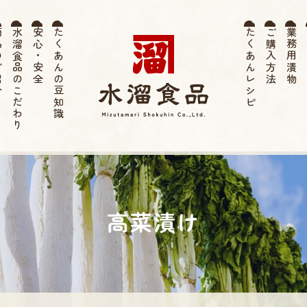
紹介
水溜食品のこだわり
安心・安全
たくあんの豆知識
たくあんレシピ
ご購入方法
業務用漬物
お
薩摩たく
あん 水溜
高菜漬け
食品 | 伝
統 寒干し
たくあ