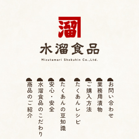
薩摩たくあん 水溜食品 |
商品のご紹介
水溜食品のこだわり
安心・安全
たくあんの豆知識
たくあんレシピ
ご購入方法
業務用漬物
お問い合わせ
伝統 寒干したくあん、高
菜漬け、つぼ漬け