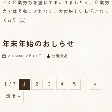
べく企業努力を重ねてまいりましたが、企業努
力では吸収しきれなく、大変厳しい状況となっ
ており […]
年末年始のおしらせ
2024年12月17日
水溜食品
1 / 7
1
2
3
4
5
...
»
最後 »