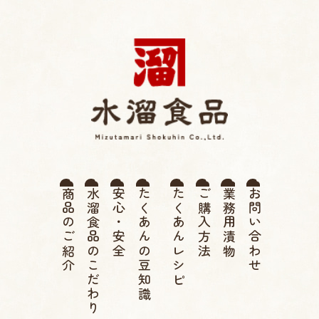
薩摩たくあん 水溜食品 |
商品のご紹介
水溜食品のこだわり
安心・安全
たくあんの豆知識
たくあんレシピ
ご購入方法
業務用漬物
お問い合わせ
伝統 寒干したくあん、高
菜漬け、つぼ漬け