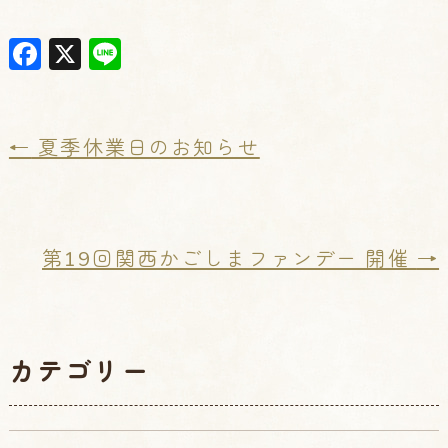
F
X
Li
a
n
c
e
e
←
夏季休業日のお知らせ
b
o
o
第19回関西かごしまファンデー 開催
→
k
カテゴリー