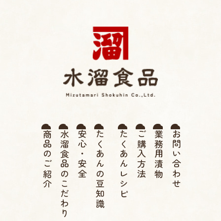
薩摩たくあん 水溜食品 |
商品のご紹介
水溜食品のこだわり
安心・安全
たくあんの豆知識
たくあんレシピ
ご購入方法
業務用漬物
お問い合わせ
伝統 寒干したくあん、高
菜漬け、つぼ漬け