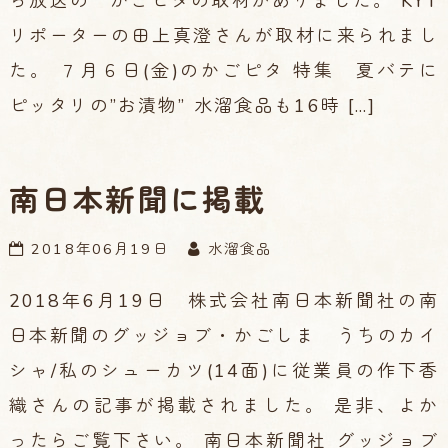
ら放送の かごピタの取材がありました。 KYT
リポーターの田上真澄さんが取材に来られまし
た。 ７月６日(金)のかごピタ 特集 夏バテに
ピッタリの”お漬物” 水溜食品も16時 […]
南日本新聞に掲載
2018年06月19日
水溜食品
2018年6月19日 株式会社南日本新聞社の南
日本新聞のグッジョブ・かごしま うちのカイ
シャ/私のシューカツ(14面)に従業員の作下香
織さんの記事が掲載されました。 是非、よか
ったらご覧下さい。 南日本新聞社 グッジョブ