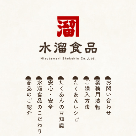
薩摩たくあん 水溜食品 |
商品のご紹介
水溜食品のこだわり
安心・安全
たくあんの豆知識
たくあんレシピ
ご購入方法
業務用漬物
お問い合わせ
伝統 寒干したくあん、高
菜漬け、つぼ漬け