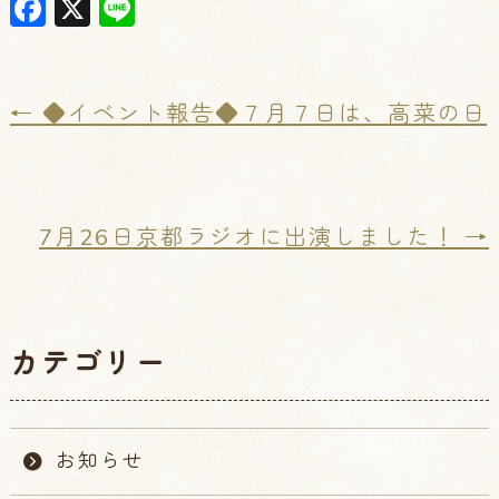
F
X
Li
a
n
c
e
e
←
◆イベント報告◆７月７日は、高菜の日
b
o
o
7月26日京都ラジオに出演しました！
→
k
カテゴリー
お知らせ