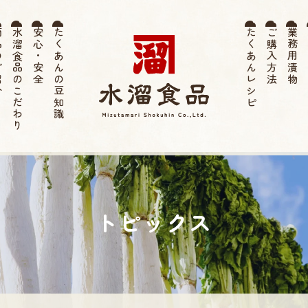
紹介
水溜食品のこだわり
安心・安全
たくあんの豆知識
たくあんレシピ
ご購入方法
業務用漬物
お
薩摩たく
あん 水溜
トピックス
食品 | 伝
統 寒干し
たくあ